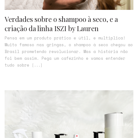
Verdades sobre o shampoo à seco, e a
criação da linha ISZI by Lauren
Pensa em um produto prático e útil, e multiplica!
Muito famoso nas gringas, o shampoo à seco chegou ao
Brasil prometendo revolucionar. Mas a história não
foi bem assim. Pega um cafézinho e vamos entender
tudo sobre
[...]