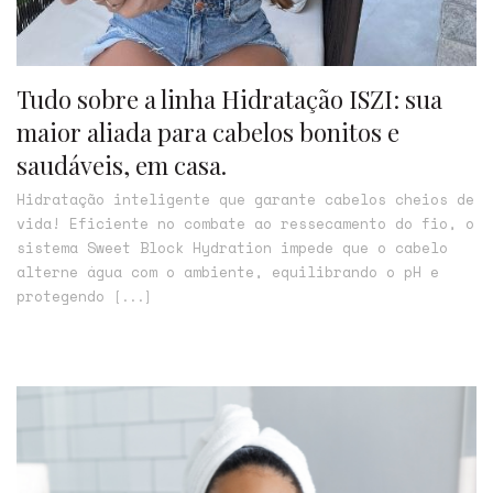
Tudo sobre a linha Hidratação ISZI: sua
maior aliada para cabelos bonitos e
saudáveis, em casa.
Hidratação inteligente que garante cabelos cheios de
vida! Eficiente no combate ao ressecamento do fio, o
sistema Sweet Block Hydration impede que o cabelo
alterne água com o ambiente, equilibrando o pH e
protegendo
[...]