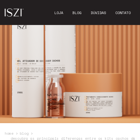
LOJA
BLOG
DÚVIDAS
CONTATO
home
blog
descubra as principais diferenças entre os kits cachos da