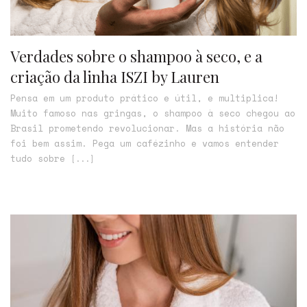
Verdades sobre o shampoo à seco, e a
criação da linha ISZI by Lauren
Pensa em um produto prático e útil, e multiplica!
Muito famoso nas gringas, o shampoo à seco chegou ao
Brasil prometendo revolucionar. Mas a história não
foi bem assim. Pega um cafézinho e vamos entender
tudo sobre
[...]