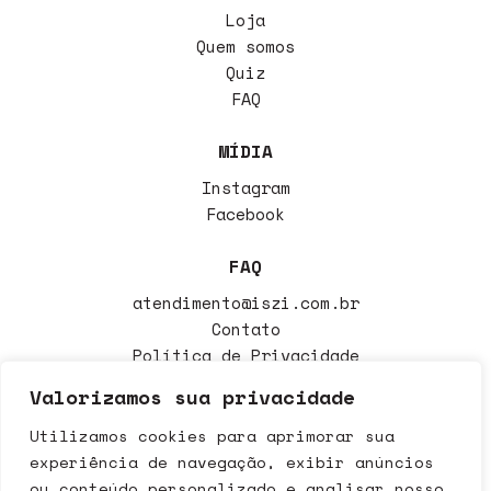
Loja
Quem somos
Quiz
FAQ
MÍDIA
Instagram
Facebook
FAQ
atendimento@iszi.com.br
Contato
Política de Privacidade
Política de Trocas
Valorizamos sua privacidade
Utilizamos cookies para aprimorar sua
Iszi Cosméticos LTDA CNPJ 39.718.797/0001-00 - Avenida
experiência de navegação, exibir anúncios
Deputado Dante Delmanto, 2573 Botucatu - SP CEP: 18608-393
ou conteúdo personalizado e analisar nosso