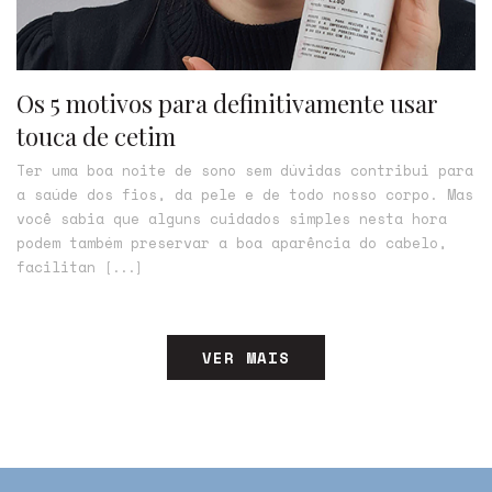
Os 5 motivos para definitivamente usar
touca de cetim
Ter uma boa noite de sono sem dúvidas contribui para
a saúde dos fios, da pele e de todo nosso corpo. Mas
você sabia que alguns cuidados simples nesta hora
podem também preservar a boa aparência do cabelo,
facilitan
[...]
VER MAIS