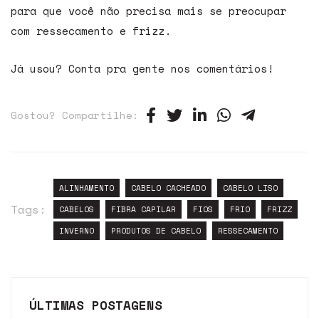
para que você não precisa mais se preocupar
com ressecamento e frizz.
Já usou? Conta pra gente nos comentários!
Gostou? Compartilhe:
ALINHAMENTO
CABELO CACHEADO
CABELO LISO
Tags:
CABELOS
FIBRA CAPILAR
FIOS
FRIO
FRIZZ
INVERNO
PRODUTOS DE CABELO
RESSECAMENTO
ÚLTIMAS POSTAGENS