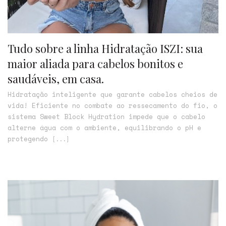
Tudo sobre a linha Hidratação ISZI: sua
maior aliada para cabelos bonitos e
saudáveis, em casa.
Hidratação inteligente que garante cabelos cheios de
vida! Eficiente no combate ao ressecamento do fio, o
sistema Sweet Block Hydration impede que o cabelo
alterne água com o ambiente, equilibrando o pH e
protegendo
[...]