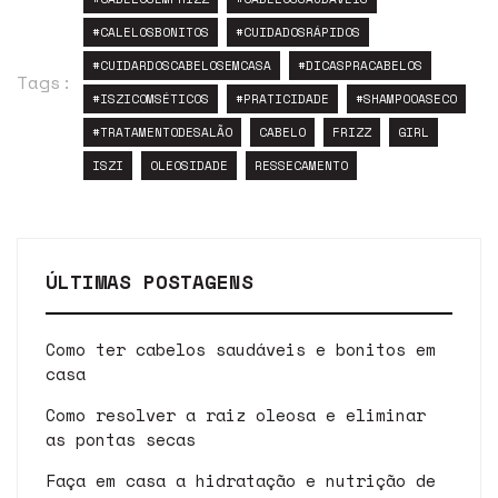
#CALELOSBONITOS
#CUIDADOSRÁPIDOS
#CUIDARDOSCABELOSEMCASA
#DICASPRACABELOS
Tags:
#ISZICOMSÉTICOS
#PRATICIDADE
#SHAMPOOASECO
#TRATAMENTODESALÃO
CABELO
FRIZZ
GIRL
ISZI
OLEOSIDADE
RESSECAMENTO
ÚLTIMAS POSTAGENS
Como ter cabelos saudáveis e bonitos em
casa
Como resolver a raiz oleosa e eliminar
as pontas secas
Faça em casa a hidratação e nutrição de