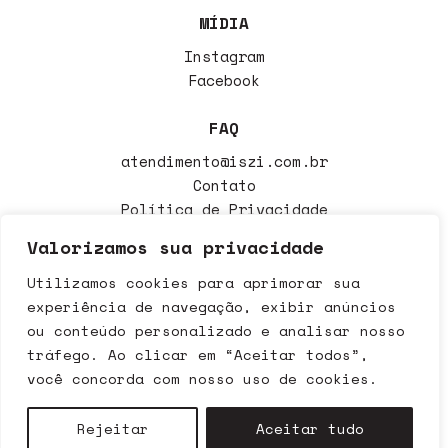
MÍDIA
Instagram
Facebook
FAQ
atendimento@iszi.com.br
Contato
Política de Privacidade
Política de Trocas
Valorizamos sua privacidade
Utilizamos cookies para aprimorar sua
Iszi Cosméticos LTDA CNPJ 39.718.797/0001-00 - Avenida
experiência de navegação, exibir anúncios
Deputado Dante Delmanto, 2573 Botucatu - SP CEP: 18608-393
ou conteúdo personalizado e analisar nosso
Copyright 2020 - Todos os direitos reservados. É vedada a
tráfego. Ao clicar em “Aceitar todos”,
reprodução total ou parcial das informações aqui veiculadas
sem a expressa autorização da administração do site. Os
você concorda com nosso uso de cookies.
preços e condições de pagamento são válidos exclusivamente
para compras realizadas via internet e poderão sofrer
alteração sem aviso prévio. Em caso de divergência, o preço
Rejeitar
Aceitar tudo
válido é sempre o do carrinho de compras.