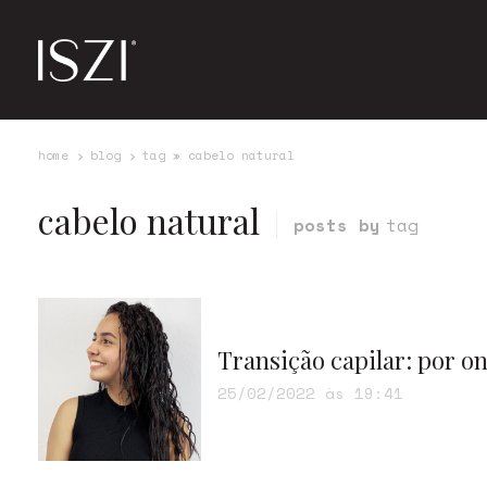
home
blog
tag » cabelo natural
cabelo natural
posts by
tag
Transição capilar: por 
25/02/2022 às 19:41