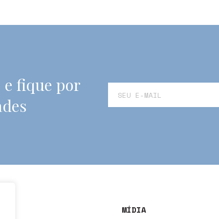
 e fique por
ades
MÍDIA