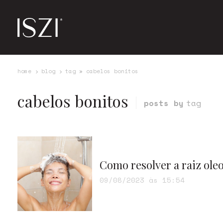
home
blog
tag » cabelos bonitos
cabelos bonitos
posts by
tag
Como resolver a raiz oleo
09/08/2023 às 15:54