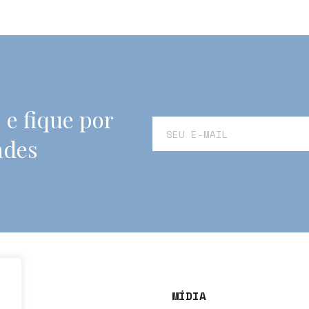
 e fique por
ades
MÍDIA