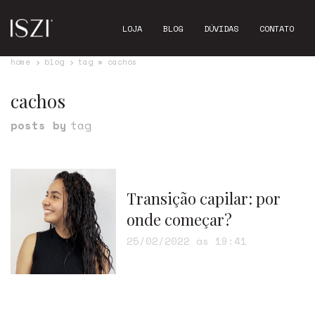
LOJA
BLOG
DÚVIDAS
CONTATO
home
blog
tag » cachos
cachos
posts by
tag
Transição capilar: por
onde começar?
25/02/2022 às 19:41