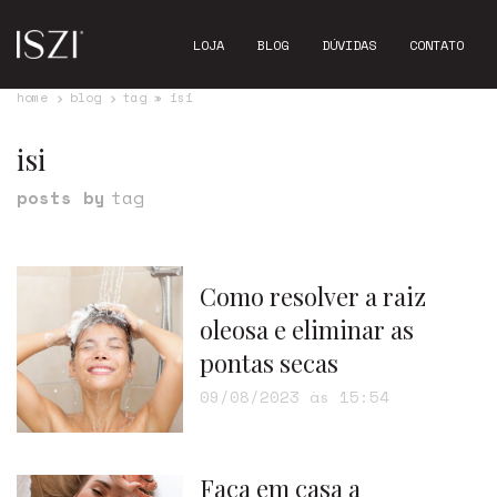
LOJA
BLOG
DÚVIDAS
CONTATO
home
blog
tag » isi
isi
posts by
tag
Como resolver a raiz
oleosa e eliminar as
pontas secas
09/08/2023 às 15:54
Faça em casa a