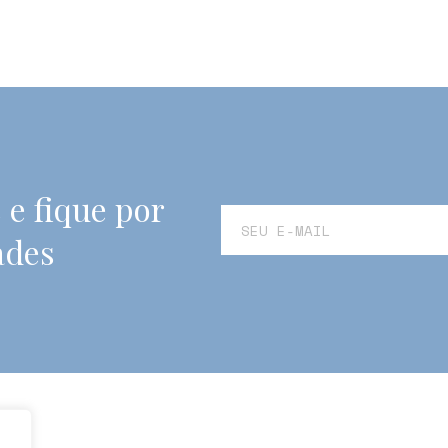
 e fique por
ades