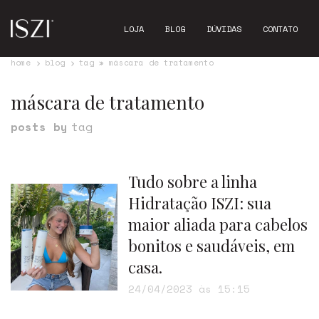
LOJA
BLOG
DÚVIDAS
CONTATO
home
blog
tag » máscara de tratamento
máscara de tratamento
posts by
tag
Tudo sobre a linha
Hidratação ISZI: sua
maior aliada para cabelos
bonitos e saudáveis, em
casa.
24/04/2023 às 15:15