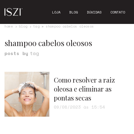
LOJA
BLOG
DÚVIDAS
CONTATO
home
blog
tag » shampoo cabelos oleosos
shampoo cabelos oleosos
posts by
tag
Como resolver a raiz
oleosa e eliminar as
pontas secas
09/08/2023 às 15:54