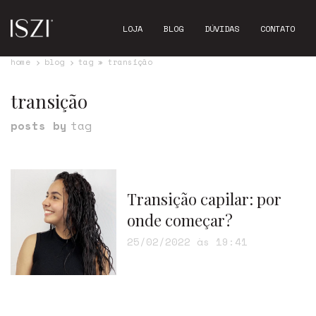
LOJA
BLOG
DÚVIDAS
CONTATO
home
blog
tag » transição
transição
posts by
tag
Transição capilar: por
onde começar?
25/02/2022 às 19:41