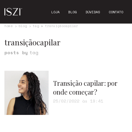
LOJA
BLOG
DÚVIDAS
CONTATO
home
blog
tag » transiçãocapilar
transiçãocapilar
posts by
tag
Transição capilar: por
onde começar?
25/02/2022 às 19:41