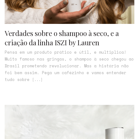
Verdades sobre o shampoo à seco, e a
criação da linha ISZI by Lauren
Pensa em um produto prático e útil, e multiplica!
Muito famoso nas gringas, o shampoo à seco chegou ao
Brasil prometendo revolucionar. Mas a história não
foi bem assim. Pega um cafézinho e vamos entender
tudo sobre
[...]