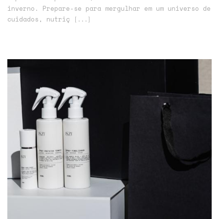
inverno. Prepare-se para mergulhar em um universo de
cuidados, nutriç
[...]