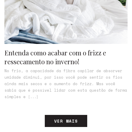
Entenda como acabar com o frizz e
ressecamento no inverno!
No frio, a capacidade da fibra capilar de absorver
umidade diminui, por isso você pode sentir os fios
ainda mais secos e o aumento do frizz. Mas você
sabia que é possível lidar com esta questão de forma
simples e
[...]
VER MAIS