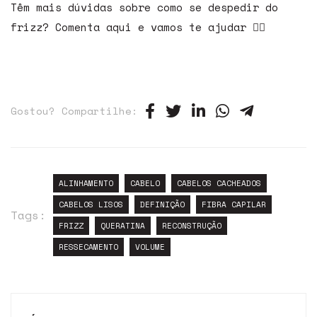
Têm mais dúvidas sobre como se despedir do
frizz? Comenta aqui e vamos te ajudar 👇🏼
Gostou? Compartilhe:
ALINHAMENTO
CABELO
CABELOS CACHEADOS
CABELOS LISOS
DEFINIÇÃO
FIBRA CAPILAR
Tags:
FRIZZ
QUERATINA
RECONSTRUÇÃO
RESSECAMENTO
VOLUME