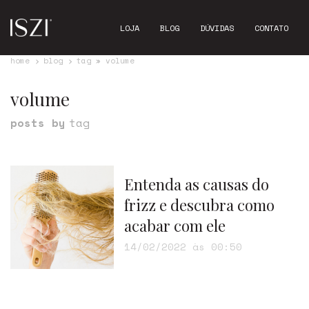
LOJA
BLOG
DÚVIDAS
CONTATO
home
blog
tag » volume
volume
posts by
tag
Entenda as causas do
frizz e descubra como
acabar com ele
14/02/2022 às 00:50