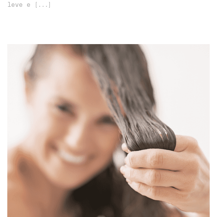
leve e
[...]