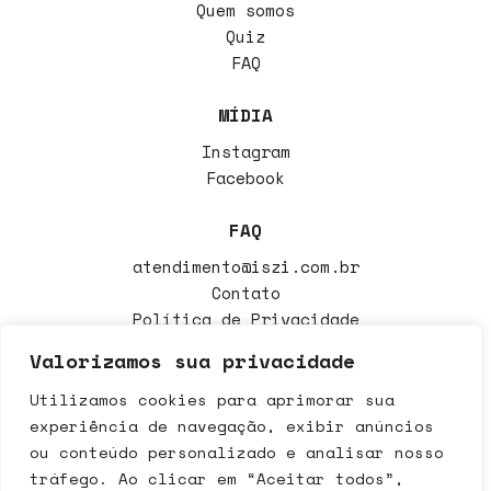
Quem somos
Quiz
FAQ
MÍDIA
Instagram
Facebook
FAQ
atendimento@iszi.com.br
Contato
Política de Privacidade
Política de Trocas
Valorizamos sua privacidade
Utilizamos cookies para aprimorar sua
Iszi Cosméticos LTDA CNPJ 39.718.797/0001-00 - Avenida
experiência de navegação, exibir anúncios
Deputado Dante Delmanto, 2573 Botucatu - SP CEP: 18608-393
ou conteúdo personalizado e analisar nosso
Copyright 2020 - Todos os direitos reservados. É vedada a
tráfego. Ao clicar em “Aceitar todos”,
reprodução total ou parcial das informações aqui veiculadas