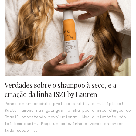
Verdades sobre o shampoo à seco, e a
criação da linha ISZI by Lauren
Pensa em um produto prático e útil, e multiplica!
Muito famoso nas gringas, o shampoo à seco chegou ao
Brasil prometendo revolucionar. Mas a história não
foi bem assim. Pega um cafézinho e vamos entender
tudo sobre
[...]