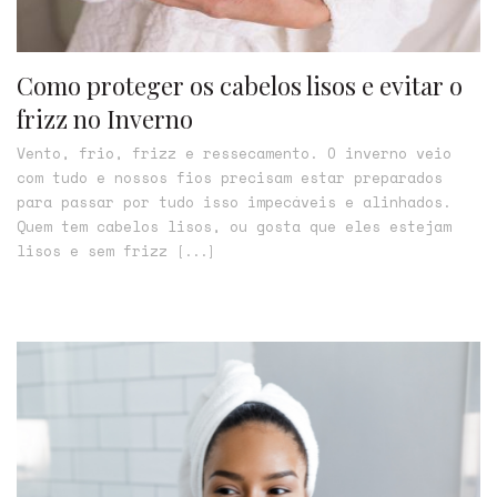
Como proteger os cabelos lisos e evitar o
frizz no Inverno
Vento, frio, frizz e ressecamento. O inverno veio
com tudo e nossos fios precisam estar preparados
para passar por tudo isso impecáveis e alinhados.
Quem tem cabelos lisos, ou gosta que eles estejam
lisos e sem frizz
[...]