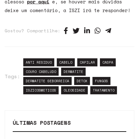
olesoso
por aqui
e, se houver
mais dúvidas
deixe um comentário, a ISZI irá te responder!
Gostou? Compartilhe:
ANTI RESIDUO
CABELO
CAPILAR
CASPA
COURO CABELUDO
DERMATITE
Tags:
DERMATITE SEBORREICA
DETOX
FUNGOS
ISZICOSMETICOS
OLEOSIDADE
TRATAMENTO
ÚLTIMAS POSTAGENS