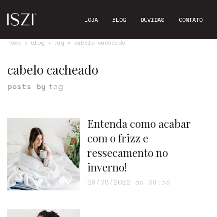
LOJA
BLOG
DÚVIDAS
CONTATO
home
blog
tag » cabelo cacheado
cabelo cacheado
posts by
tag
Entenda como acabar
com o frizz e
ressecamento no
inverno!
29/08/2022 às 09:53