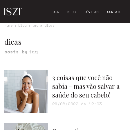
LOJA
BLOG
DÚVIDAS
CONTATO
home
blog
tag » dicas
dicas
posts by
tag
3 coisas que você não
sabia - mas vão salvar a
saúde do seu cabelo!
29/08/2022 às 12:03