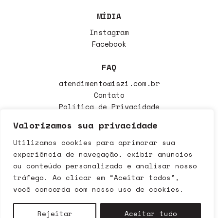
MÍDIA
Instagram
Facebook
FAQ
atendimento@iszi.com.br
Contato
Política de Privacidade
Política de Trocas
Valorizamos sua privacidade
Utilizamos cookies para aprimorar sua
Iszi Cosméticos LTDA CNPJ 39.718.797/0001-00 - Avenida
experiência de navegação, exibir anúncios
Deputado Dante Delmanto, 2573 Botucatu - SP CEP: 18608-393
ou conteúdo personalizado e analisar nosso
Copyright 2020 - Todos os direitos reservados. É vedada a
tráfego. Ao clicar em “Aceitar todos”,
reprodução total ou parcial das informações aqui veiculadas
sem a expressa autorização da administração do site. Os
você concorda com nosso uso de cookies.
preços e condições de pagamento são válidos exclusivamente
para compras realizadas via internet e poderão sofrer
alteração sem aviso prévio. Em caso de divergência, o preço
Rejeitar
Aceitar tudo